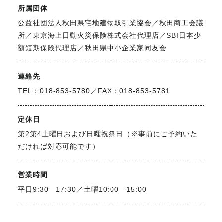
所属団体
FAX. 018-853-5781
公益社団法人秋田県宅地建物取引業協会／秋田商工会議
開催日：平日9:30－17:30／
所／東京海上日動火災保険株式会社代理店／SBI日本少
土曜10:00－15:00（要予約）
額短期保険代理店／秋田県中小企業家同友会
定休日：第2第4土曜日および日曜祝祭日
連絡先
TEL：018-853-5780／FAX：018-853-5781
無料相談、お問い合わせはこちら
定休日
第2第4土曜日および日曜祝祭日（※事前にご予約いた
だければ対応可能です）
営業時間
平日9:30―17:30／土曜10:00―15:00