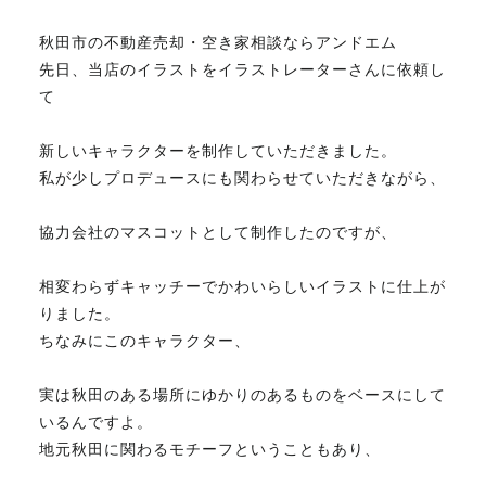
秋田市の不動産売却・空き家相談ならアンドエム
不動産のお悩み解決
先日、当店のイラストをイラストレーターさんに依頼し
て
マスターおすすめ物件
新しいキャラクターを制作していただきました。
私が少しプロデュースにも関わらせていただきながら、
会社概要
協力会社のマスコットとして制作したのですが、
スタッフ紹介
相変わらずキャッチーでかわいらしいイラストに仕上が
りました。
ちなみにこのキャラクター、
マスターのブログ
実は秋田のある場所にゆかりのあるものをベースにして
いるんですよ。
地元秋田に関わるモチーフということもあり、
018-853-5780