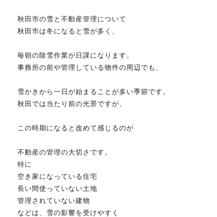
秋田市の雪と不動産管理について
不動産のお悩み解決
秋田市は冬になると雪が多く、
毎朝の除雪作業が日課になります。
マスターおすすめ物件
事務所の前や管理している物件の周辺でも、
会社概要
雪かきから一日が始まることが多い季節です。
秋田では当たり前の光景ですが、
スタッフ紹介
この時期になると改めて感じるのが
不動産の管理の大切さです。
マスターのブログ
特に
空き家になっている住宅
長い間使っていない土地
管理されていない建物
018-853-5780
などは、雪の影響を受けやすく