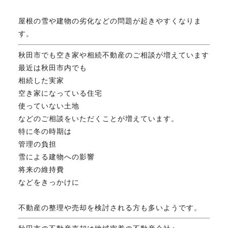
FAX. 018-853-5781
屋根の雪や建物の劣化などの問題が起きやすくなりま
す。
開催日：平日9:30－17:30／
土曜10:00－15:00（要予約）
秋田市でも空き家や相続不動産のご相談が増えています
定休日：第2第4土曜日および日曜祝祭日
最近は秋田市内でも
相続した実家
空き家になっている住宅
無料相談、お問い合わせはこちら
使っていない土地
などのご相談をいただくことが増えています。
特に冬の時期は
管理の負担
雪による建物への影響
将来の維持費
などをきっかけに
不動産の整理や売却を検討される方も多いようです。