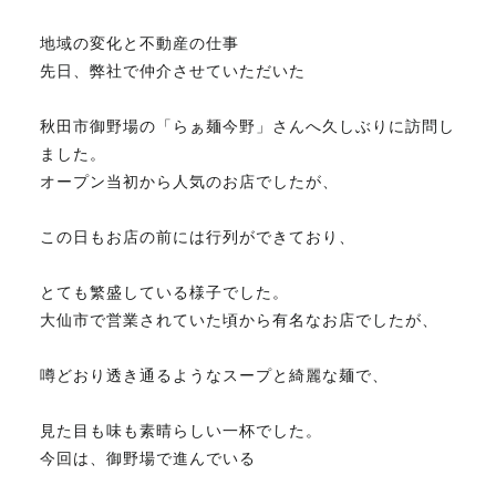
地域の変化と不動産の仕事
不動産のお悩み解決
先日、弊社で仲介させていただいた
秋田市御野場の「らぁ麺今野」さんへ久しぶりに訪問し
マスターおすすめ物件
ました。
オープン当初から人気のお店でしたが、
会社概要
この日もお店の前には行列ができており、
スタッフ紹介
とても繁盛している様子でした。
大仙市で営業されていた頃から有名なお店でしたが、
マスターのブログ
噂どおり透き通るようなスープと綺麗な麺で、
見た目も味も素晴らしい一杯でした。
今回は、御野場で進んでいる
018-853-5780