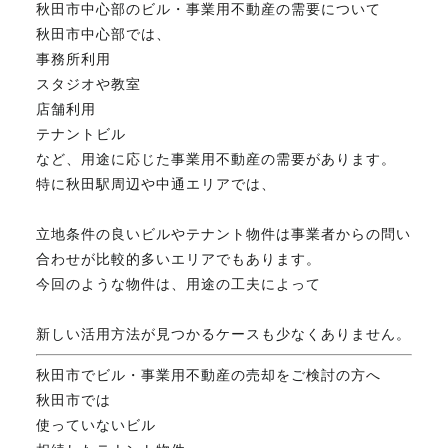
秋田市中心部のビル・事業用不動産の需要について
FAX. 018-853-5781
秋田市中心部では、
事務所利用
開催日：平日9:30－17:30／
スタジオや教室
土曜10:00－15:00（要予約）
店舗利用
定休日：第2第4土曜日および日曜祝祭日
テナントビル
など、用途に応じた事業用不動産の需要があります。
特に秋田駅周辺や中通エリアでは、
無料相談、お問い合わせはこちら
立地条件の良いビルやテナント物件は事業者からの問い
合わせが比較的多いエリアでもあります。
今回のような物件は、用途の工夫によって
新しい活用方法が見つかるケースも少なくありません。
秋田市でビル・事業用不動産の売却をご検討の方へ
秋田市では
使っていないビル