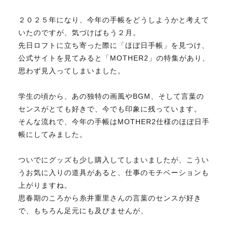
２０２５年になり、今年の手帳をどうしようかと考えて
不動産のお悩み解決
いたのですが、気づけばもう２月。
先日ロフトに立ち寄った際に「ほぼ日手帳」を見つけ、
公式サイトを見てみると「MOTHER2」の特集があり、
マスターおすすめ物件
思わず見入ってしまいました。
会社概要
学生の頃から、あの独特の画風やBGM、そして言葉の
センスがとても好きで、今でも印象に残っています。
そんな流れで、今年の手帳はMOTHER2仕様のほぼ日手
スタッフ紹介
帳にしてみました。
ついでにグッズも少し購入してしまいましたが、こうい
マスターのブログ
うお気に入りの道具があると、仕事のモチベーションも
上がりますね。
思春期のころから糸井重里さんの言葉のセンスが好き
で、もちろん足元にも及びませんが、
018-853-5780