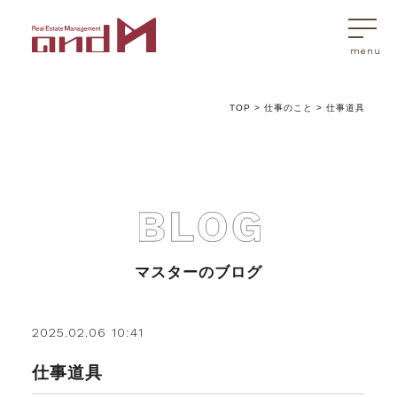
TOP
>
仕事のこと
>
仕事道具
トップページ
マスターはこんなことを考えています
アンドエムが選ばれる理由
マスターのブログ
不動産売買
2025.02.06 10:41
仕事道具
不動産売買Q&A