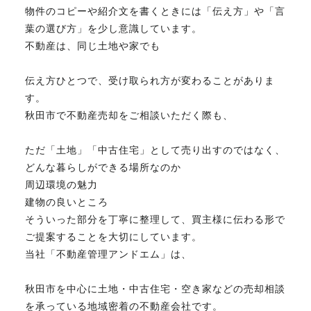
物件のコピーや紹介文を書くときには「伝え方」や「言
FAX. 018-853-5781
葉の選び方」を少し意識しています。
不動産は、同じ土地や家でも
開催日：平日9:30－17:30／
土曜10:00－15:00（要予約）
定休日：第2第4土曜日および日曜祝祭日
伝え方ひとつで、受け取られ方が変わることがありま
す。
秋田市で不動産売却をご相談いただく際も、
無料相談、お問い合わせはこちら
ただ「土地」「中古住宅」として売り出すのではなく、
どんな暮らしができる場所なのか
周辺環境の魅力
建物の良いところ
そういった部分を丁寧に整理して、買主様に伝わる形で
ご提案することを大切にしています。
当社「不動産管理アンドエム」は、
秋田市を中心に土地・中古住宅・空き家などの売却相談
を承っている地域密着の不動産会社です。