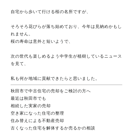
自宅から歩いて行ける桜の名所ですが、
不動産のお悩み解決
そろそろ花びらが落ち始めており、今年は見納めかもし
れません。
マスターおすすめ物件
桜の寿命は意外と短いようで、
会社概要
次の世代も楽しめるよう中学生が植樹しているニュース
を見て、
スタッフ紹介
私も何か地域に貢献できたらと思いました。
秋田市で中古住宅の売却をご検討の方へ
最近は秋田市でも
マスターのブログ
相続した実家の売却
空き家になった住宅の整理
住み替えによる不動産売却
古くなった住宅を解体するか売るかの相談
018-853-5780