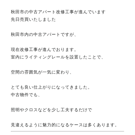
秋田市の中古アパート改修工事が進んでいます
不動産のお悩み解決
先日売買いたしました
秋田市内の中古アパートですが、
マスターおすすめ物件
現在改修工事が進んでおります。
会社概要
室内にライティングレールを設置したことで、
空間の雰囲気が一気に変わり、
スタッフ紹介
とても良い仕上がりになってきました。
中古物件でも、
マスターのブログ
照明やクロスなどを少し工夫するだけで
見違えるように魅力的になるケースは多くあります。
018-853-5780