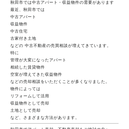
秋田市では中古アパート・収益物件の需要があります
FAX. 018-853-5781
最近、秋田市では
中古アパート
開催日：平日9:30－17:30／
収益物件
土曜10:00－15:00（要予約）
中古住宅
定休日：第2第4土曜日および日曜祝祭日
古家付き土地
などの 中古不動産の売買相談が増えてきています。
特に
無料相談、お問い合わせはこちら
管理が大変になったアパート
相続した賃貸物件
空室が増えてきた収益物件
などの売却相談をいただくことが多くなりました。
物件によっては
リフォームして活用
収益物件として売却
土地として売却
など、さまざまな方法があります。