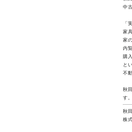
中
「
家
家
内
購
と
不
秋
す
秋
株