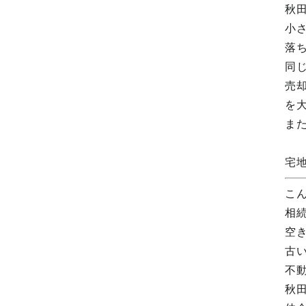
秋
小
落
同
売
を
ま
宅
こ
相
空
古
不
秋