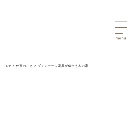
決
物件
TOP
>
仕事のこと
>
ヴィンテージ家具が似合う木の家