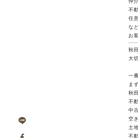
仲
不
任
な
お
秋
大
一
ま
秋
不
中
空
土
不