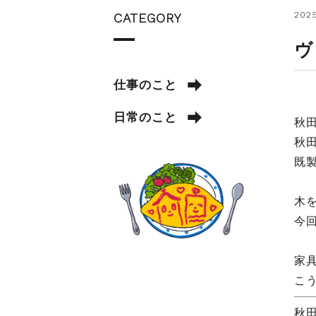
2025
CATEGORY
ヴ
仕事のこと
日常のこと
秋
秋
既
木
今
家
こ
秋