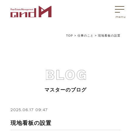
TOP
>
仕事のこと
>
現地看板の設置
トップページ
マスターはこんなことを考えています
アンドエムが選ばれる理由
マスターのブログ
不動産売買
2025.06.17 09:47
現地看板の設置
不動産売買Q&A