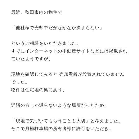
最近、秋田市内の物件で
不動産のお悩み解決
「他社様で売却中だがなかなか決まらない」
マスターおすすめ物件
というご相談をいただきました。
すでにインターネットの不動産サイトなどには掲載され
会社概要
ていたようですが、
現地を確認してみると 売却看板が設置されていません
スタッフ紹介
でした。
物件は住宅地の奥にあり、
マスターのブログ
近隣の方しか通らないような場所だったため、
「現地で気づいてもらうことも大切」と考えました。
そこで月極駐車場の所有者様に許可をいただき、
018-853-5780