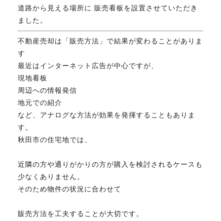
道路から見える場所に 販売看板を設置させていただき
FAX. 018-853-5781
ました。
開催日：平日9:30－17:30／
不動産売却は「販売方法」で結果が変わることがありま
土曜10:00－15:00（要予約）
す
定休日：第2第4土曜日および日曜祝祭日
最近はインターネット広告が中心ですが、
現地看板
周辺への情報発信
無料相談、お問い合わせはこちら
地元での紹介
など、アナログな方法が効果を発揮することもありま
す。
秋田市の住宅地では、
近隣の方や通りがかりの方が購入を検討されるケースも
少なくありません。
そのため物件の状況に合わせて
販売方法を工夫することが大切です。