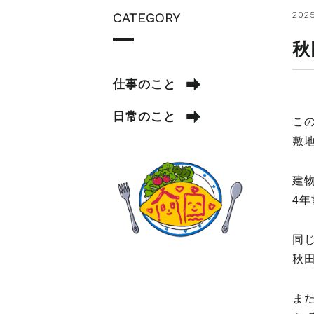
2025
CATEGORY
秋
仕事のこと
日常のこと
こ
敷
建
4
同
秋
ま