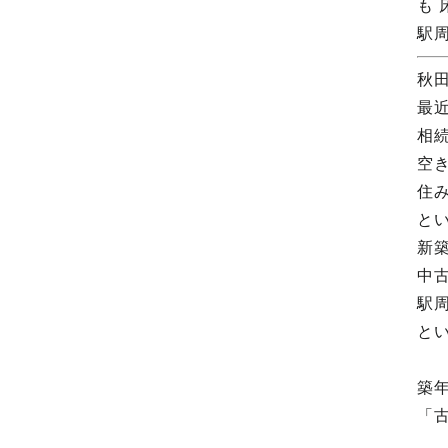
も
駅
秋
最
相
空
住
と
新
中
駅
と
築
「