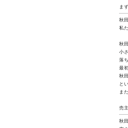
ま
秋
私
秋
小
落
最
秋
と
ま
売
秋