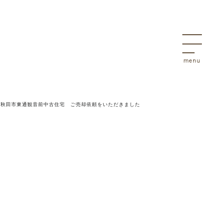
決
物件
>
秋田市東通観音前中古住宅 ご売却依頼をいただきました