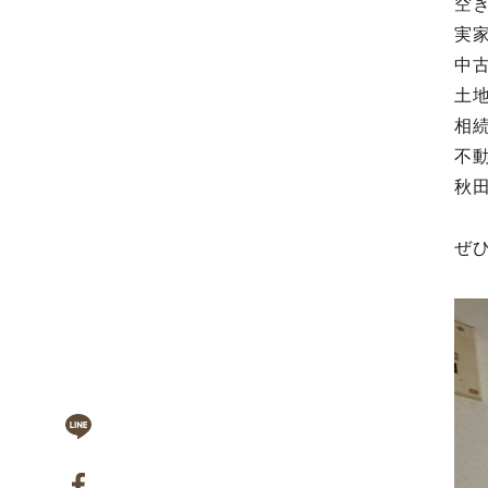
空
実
中
土
相
不
秋
ぜ