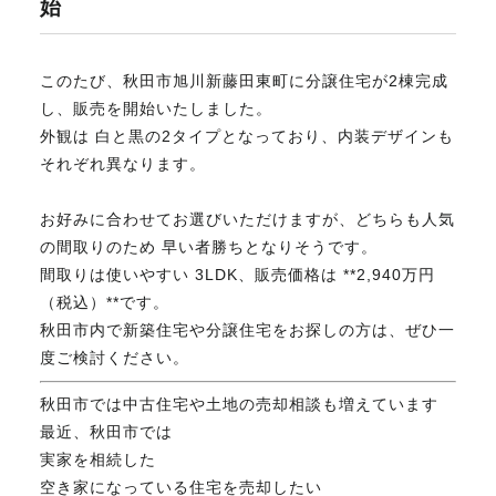
始
不動産のお悩み解決
このたび、秋田市旭川新藤田東町に分譲住宅が2棟完成
し、販売を開始いたしました。
マスターおすすめ物件
外観は 白と黒の2タイプとなっており、内装デザインも
それぞれ異なります。
会社概要
お好みに合わせてお選びいただけますが、どちらも人気
の間取りのため 早い者勝ちとなりそうです。
間取りは使いやすい 3LDK、販売価格は **2,940万円
スタッフ紹介
（税込）**です。
秋田市内で新築住宅や分譲住宅をお探しの方は、ぜひ一
度ご検討ください。
マスターのブログ
秋田市では中古住宅や土地の売却相談も増えています
最近、秋田市では
実家を相続した
018-853-5780
空き家になっている住宅を売却したい