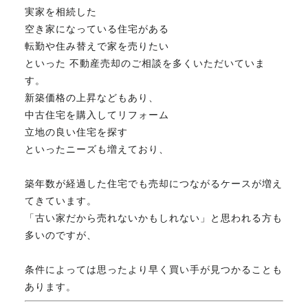
実家を相続した
FAX. 018-853-5781
空き家になっている住宅がある
転勤や住み替えで家を売りたい
開催日：平日9:30－17:30／
といった 不動産売却のご相談を多くいただいていま
土曜10:00－15:00（要予約）
定休日：第2第4土曜日および日曜祝祭日
す。
新築価格の上昇などもあり、
中古住宅を購入してリフォーム
立地の良い住宅を探す
無料相談、お問い合わせはこちら
といったニーズも増えており、
築年数が経過した住宅でも売却につながるケースが増え
てきています。
「古い家だから売れないかもしれない」と思われる方も
多いのですが、
条件によっては思ったより早く買い手が見つかることも
あります。