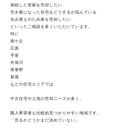
相続した実家を売却したい
FAX. 018-853-5781
空き家になった住宅をどうするか悩んでいる
住み替えのため家を売却したい
開催日：平日9:30－17:30／
といったご相談を多くいただいています。
土曜10:00－15:00（要予約）
定休日：第2第4土曜日および日曜祝祭日
特に
南ケ丘
広面
手形
無料相談、お問い合わせはこちら
外旭川
将軍野
新屋
などの住宅エリアでは
中古住宅や土地の売却ニーズが多く、
購入希望者も比較的見つかりやすい地域です。
「売るかどうかまだ決めていない」