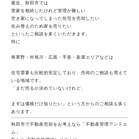
最近、秋田市では
FAX. 018-853-5781
実家を相続したけれど管理が難しい
空き家になってしまった住宅を売却したい
開催日：平日9:30－17:30／
住み替えのため家を売りたい
土曜10:00－15:00（要予約）
といったご相談を多くいただきます。
定休日：第2第4土曜日および日曜祝祭日
特に
将軍野・外旭川・広面・手形・新屋エリアなどは
無料相談、お問い合わせはこちら
住宅需要も比較的安定しており、売却のご相談も増えて
いる地域です。
「まだ売るか決めていないけれど、
まずは価格だけ知りたい」という方からのご相談も多く
あります。
秋田市で不動産売却をお考えなら「不動産管理アンドエ
ム」