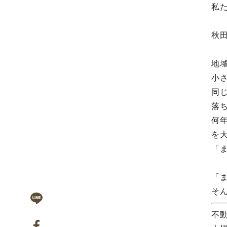
私
秋
地
小
同
落
何
を
「
「
そ
不