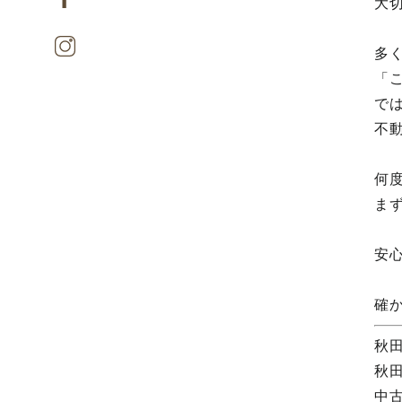
大
多
「
で
不
何
ま
安
確
秋
秋
中