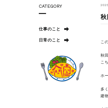
2025
CATEGORY
秋
仕事のこと
日常のこと
こ
秋
こ
ホ
多
建