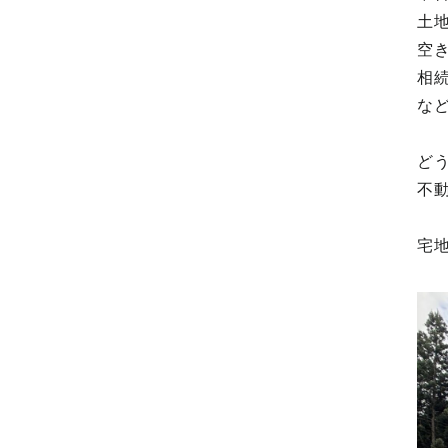
土
空
相
な
ど
不
宅