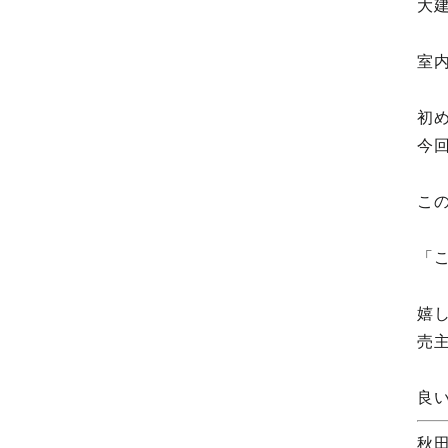
大
室
初
今
こ
「
嬉
売
良
秋