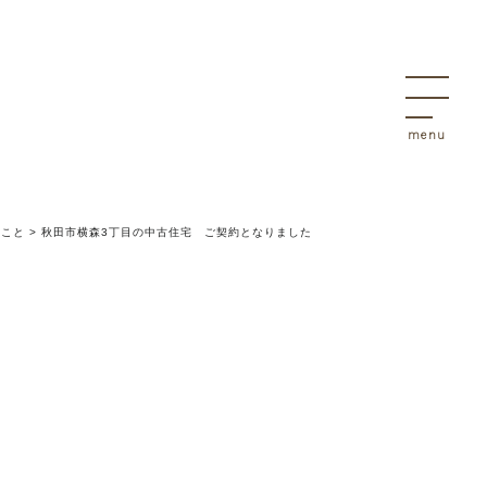
決
物件
のこと
>
秋田市横森3丁目の中古住宅 ご契約となりました