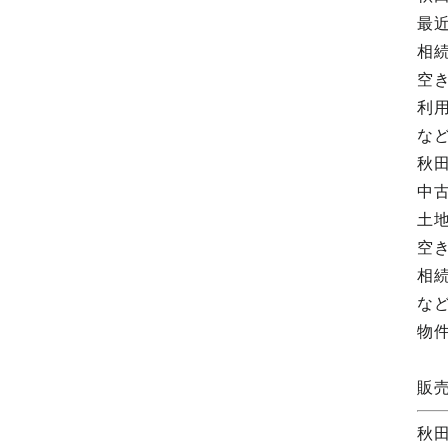
最
相
空
利
な
秋
中
土
空
相
な
物
販
秋