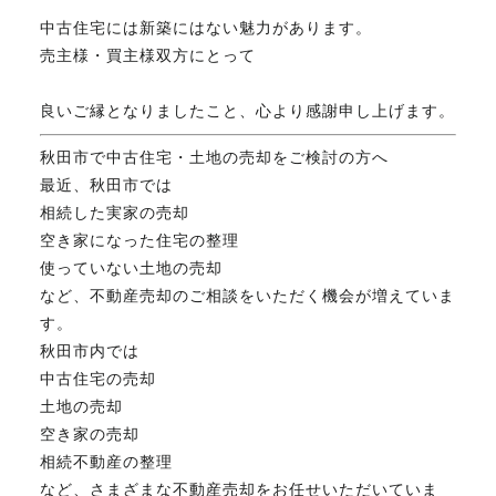
中古住宅には新築にはない魅力があります。
FAX. 018-853-5781
売主様・買主様双方にとって
開催日：平日9:30－17:30／
土曜10:00－15:00（要予約）
良いご縁となりましたこと、心より感謝申し上げます。
定休日：第2第4土曜日および日曜祝祭日
秋田市で中古住宅・土地の売却をご検討の方へ
最近、秋田市では
相続した実家の売却
無料相談、お問い合わせはこちら
空き家になった住宅の整理
使っていない土地の売却
など、不動産売却のご相談をいただく機会が増えていま
す。
秋田市内では
中古住宅の売却
土地の売却
空き家の売却
相続不動産の整理
など、さまざまな不動産売却をお任せいただいていま