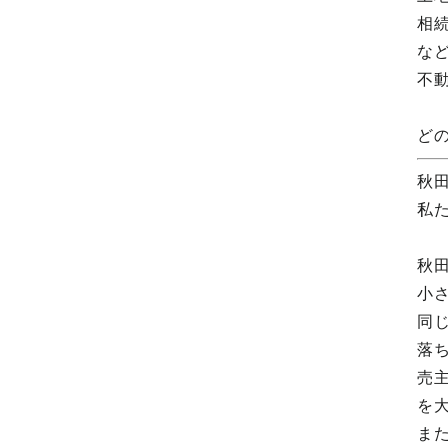
相
な
不
ど
秋
私
秋
小
同
落
売
を
ま