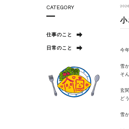
2026
CATEGORY
小
仕事のこと
日常のこと
今
雪
そ
玄
ど
雪