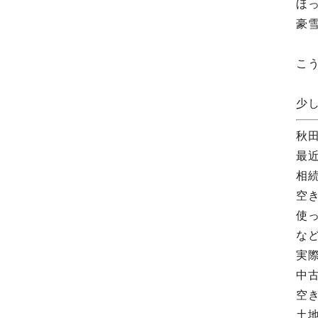
ほ
豪
こ
少
秋
最
相
空
使
な
実
中
空
土