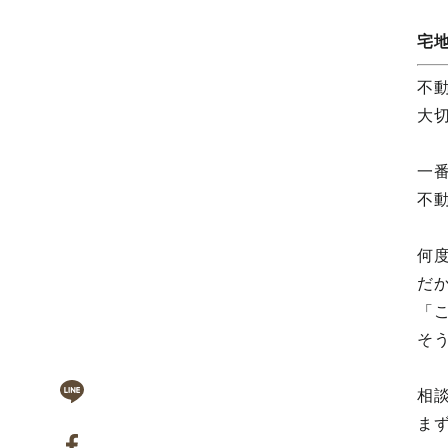
宅
不
大
一番
不
何
だ
「
そ
相
ま