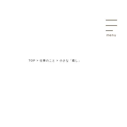
決
物件
TOP
>
仕事のこと
>
小さな「癒し」