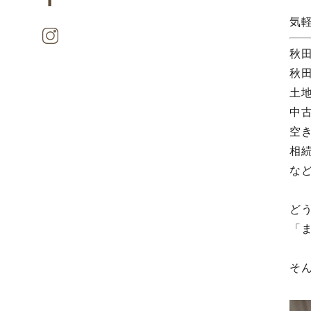
気
秋
秋
土
中
空
相
な
ど
「
そ