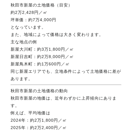
秋田市新屋の土地価格（目安）
FAX. 018-853-5781
約2万2,428円／㎡
坪単価：約7万4,000円
開催日：平日9:30－17:30／
となっています。
土曜10:00－15:00（要予約）
定休日：第2第4土曜日および日曜祝祭日
また、地域によって価格は大きく変わります。
主な地点の例
新屋大川町：約3万1,800円／㎡
新屋日吉町：約2万8,000円／㎡
無料相談、お問い合わせはこちら
新屋鳥木町：約1万600円／㎡
同じ新屋エリアでも、立地条件によって土地価格に差が
あります。
秋田市新屋の土地価格の動向
秋田市新屋の地価は、近年わずかに上昇傾向にありま
す。
例えば、平均地価は
2024年：約2万1,800円／㎡
2025年：約2万2,400円／㎡