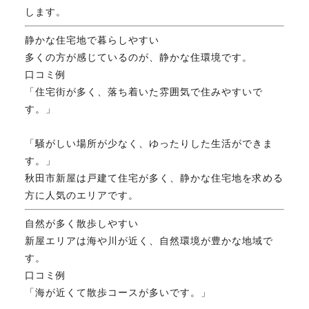
します。
FAX. 018-853-5781
静かな住宅地で暮らしやすい
開催日：平日9:30－17:30／
多くの方が感じているのが、静かな住環境です。
土曜10:00－15:00（要予約）
口コミ例
定休日：第2第4土曜日および日曜祝祭日
「住宅街が多く、落ち着いた雰囲気で住みやすいで
す。」
無料相談、お問い合わせはこちら
「騒がしい場所が少なく、ゆったりした生活ができま
す。」
秋田市新屋は戸建て住宅が多く、静かな住宅地を求める
方に人気のエリアです。
自然が多く散歩しやすい
新屋エリアは海や川が近く、自然環境が豊かな地域で
す。
口コミ例
「海が近くて散歩コースが多いです。」