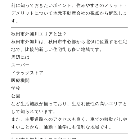
前に知っておきたいポイント、住みやすさのメリット・
FAX. 018-853-5781
デメリットについて地元不動産会社の視点から解説しま
す。
開催日：平日9:30－17:30／
土曜10:00－15:00（要予約）
秋田市外旭川エリアとは？
定休日：第2第4土曜日および日曜祝祭日
秋田市外旭川は、秋田市中心部から北側に位置する住宅
地で、比較的新しい住宅街も多い地域です。
周辺には
無料相談、お問い合わせはこちら
スーパー
ドラッグストア
医療機関
学校
公園
など生活施設が揃っており、生活利便性の高いエリアと
して知られています。
また、主要道路へのアクセスも良く、車での移動がしや
すいことから、通勤・通学にも便利な地域です。