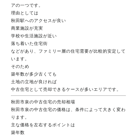
アの一つです。
FAX. 018-853-5781
理由としては
秋田駅へのアクセスが良い
開催日：平日9:30－17:30／
商業施設が充実
土曜10:00－15:00（要予約）
定休日：第2第4土曜日および日曜祝祭日
学校や生活施設が近い
落ち着いた住宅街
などがあり、ファミリー層の住宅需要が比較的安定して
います。
無料相談、お問い合わせはこちら
そのため
築年数が多少古くても
土地の立地が良ければ
中古住宅として売却できるケースが多いエリアです。
秋田市泉の中古住宅の売却相場
秋田市泉の中古住宅の価格は、条件によって大きく変わ
ります。
主な価格を左右するポイントは
築年数