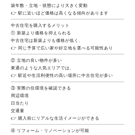
築年数・立地・状態により大きく変動
FAX. 018-853-5781
👉 駅に近いほど価格は高くなる傾向があります
開催日：平日9:30－17:30／
中古住宅を購入するメリット
土曜10:00－15:00（要予約）
① 新築より価格を抑えられる
定休日：第2第4土曜日および日曜祝祭日
中古住宅は新築よりも価格が低く、
👉 同じ予算で広い家や好立地を選べる可能性あり
無料相談、お問い合わせはこちら
② 立地の良い物件が多い
東通のような人気エリアでは、
👉 駅近や生活利便性の高い場所に中古住宅が多い
③ 実際の住環境を確認できる
周辺環境
日当たり
交通量
👉 購入前にリアルな生活イメージができる
④ リフォーム・リノベーションが可能