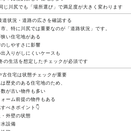
 同じ川尻でも「場所選び」で満足度が大きく変わります
 接道状況・道路の広さを確認する
田市、特に川尻では重要なのが「道路状況」です。
が狭い住宅地がある
雪のしやすさに影響
の出入りがしにくいケースも
 冬の生活を想定したチェックが必須です
 中古住宅は状態チェックが重要
尻は歴史のある住宅地のため、
年数が古い物件も多い
フォーム前提の物件もある
すべきポイント👇
根・外壁の状態
排水設備