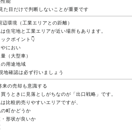
熱性能
 見た目だけで判断しないことが重要です
 周辺環境（工業エリアとの距離）
尻は住宅地と工業エリアが近い場所もあります。
ックポイント👇
音やにおい
通量（大型車）
辺の用途地域
 現地確認は必ず行いましょう
 将来の売却も意識する
を買うときに見落としがちなのが「出口戦略」です。
尻は比較的売りやすいエリアですが、
気の町かどうか
道・形状が良いか
区