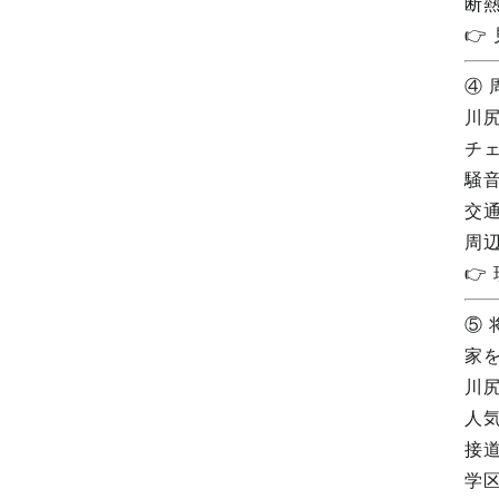
断

④
川
チェ
騒
交
周
👉
⑤
家
川
人
接
学