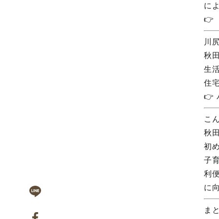
に

川
秋
生
住

こ
秋
初
子
利
に
ま