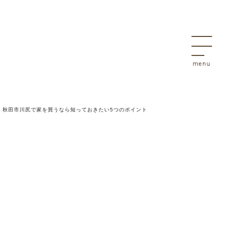
決
物件
>
秋田市川尻で家を買うなら知っておきたい5つのポイント