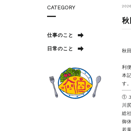
2026
CATEGORY
秋
仕事のこと
日常のこと
秋
利
本
す
①
川
総
御
若