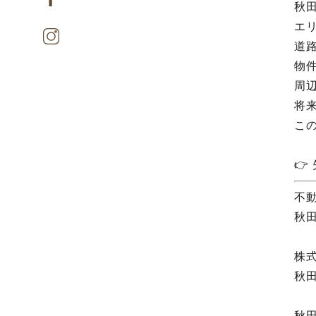
秋
エ
道
物
周
将
こ

不
秋
株
秋
秋