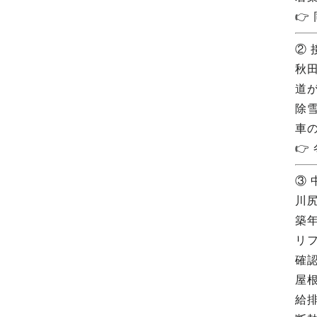

②
秋
道
除
車

③
川
築
リ
確認
屋
給