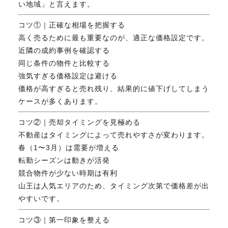
い地域」と言えます。
FAX. 018-853-5781
コツ①｜正確な相場を把握する
開催日：平日9:30－17:30／
高く売るために最も重要なのが、適正な価格設定です。
土曜10:00－15:00（要予約）
近隣の成約事例を確認する
定休日：第2第4土曜日および日曜祝祭日
同じ条件の物件と比較する
強気すぎる価格設定は避ける
価格が高すぎると売れ残り、結果的に値下げしてしまう
無料相談、お問い合わせはこちら
ケースが多くあります。
コツ②｜売却タイミングを見極める
不動産はタイミングによって売れやすさが変わります。
春（1〜3月）は需要が増える
転勤シーズンは動きが活発
競合物件が少ない時期は有利
山王は人気エリアのため、タイミング次第で価格差が出
やすいです。
コツ③｜第一印象を整える