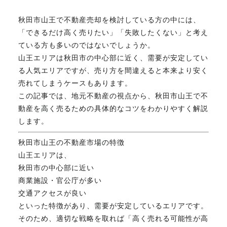
秋田市山王で不動産売却を検討している方の中には、
不動産のお悩み解決
「できるだけ高く売りたい」「失敗したくない」と考え
ている方も多いのではないでしょうか。
山王エリアは秋田市の中心部に近く、需要が安定してい
マスターおすすめ物件
る人気エリアですが、売り方を間違えると本来より安く
売れてしまうケースもあります。
会社概要
この記事では、地元不動産の視点から、秋田市山王で不
動産を高く売るための具体的なコツをわかりやすく解説
します。
スタッフ紹介
秋田市山王の不動産市場の特徴
山王エリアは、
秋田市の中心部に近い
マスターのブログ
商業施設・官公庁が多い
交通アクセスが良い
といった特徴があり、需要が安定しているエリアです。
そのため、適切な戦略を取れば「高く売れる可能性が高
018-853-5780