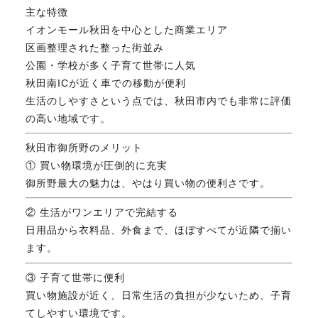
主な特徴
FAX. 018-853-5781
イオンモール秋田を中心とした商業エリア
区画整理された整った街並み
開催日：平日9:30－17:30／
公園・学校が多く子育て世帯に人気
土曜10:00－15:00（要予約）
定休日：第2第4土曜日および日曜祝祭日
秋田南ICが近く車での移動が便利
生活のしやすさという点では、秋田市内でも非常に評価
の高い地域です。
無料相談、お問い合わせはこちら
秋田市御所野のメリット
① 買い物環境が圧倒的に充実
御所野最大の魅力は、やはり買い物の便利さです。
② 生活がワンエリアで完結する
日用品から衣料品、外食まで、ほぼすべてが近隣で揃い
ます。
③ 子育て世帯に便利
買い物施設が近く、日常生活の負担が少ないため、子育
てしやすい環境です。