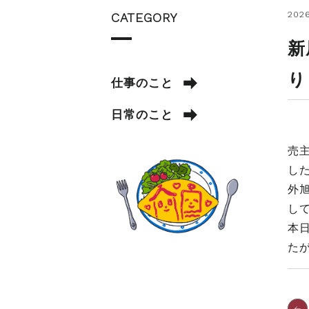
2026
CATEGORY
新
り
仕事のこと
日常のこと
売
し
外
し
本
た