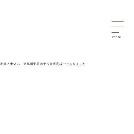
決
物件
住宅購入申込み、外旭川中谷地中古住宅商談中となりました