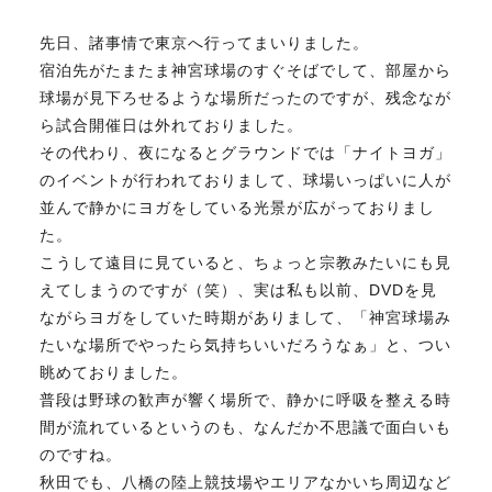
先日、諸事情で東京へ行ってまいりました。
不動産のお悩み解決
宿泊先がたまたま神宮球場のすぐそばでして、部屋から
球場が見下ろせるような場所だったのですが、残念なが
ら試合開催日は外れておりました。
マスターおすすめ物件
その代わり、夜になるとグラウンドでは「ナイトヨガ」
のイベントが行われておりまして、球場いっぱいに人が
会社概要
並んで静かにヨガをしている光景が広がっておりまし
た。
こうして遠目に見ていると、ちょっと宗教みたいにも見
スタッフ紹介
えてしまうのですが（笑）、実は私も以前、DVDを見
ながらヨガをしていた時期がありまして、「神宮球場み
たいな場所でやったら気持ちいいだろうなぁ」と、つい
マスターのブログ
眺めておりました。
普段は野球の歓声が響く場所で、静かに呼吸を整える時
間が流れているというのも、なんだか不思議で面白いも
のですね。
018-853-5780
秋田でも、八橋の陸上競技場やエリアなかいち周辺など