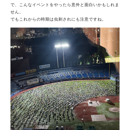
で、こんなイベントをやったら意外と面白いかもしれま
FAX. 018-853-5781
せん。
でもこれからの時期は虫刺されにも注意ですね。
開催日：平日9:30－17:30／
土曜10:00－15:00（要予約）
定休日：第2第4土曜日および日曜祝祭日
無料相談、お問い合わせはこちら