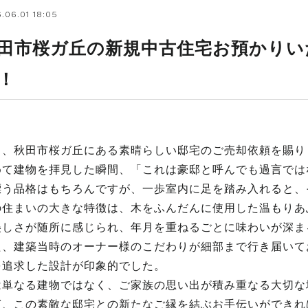
.06.01 18:05
田市桜ガ丘の新規中古住宅お預かりい
！
日、秋田市桜ガ丘にある素晴らしい邸宅のご売却依頼を賜り
めて建物を拝見した瞬間、「これは豪邸と呼んでも過言では
漂う品格はもちろんですが、一歩室内に足を踏み入れると、
の住まいの大きな特徴は、木をふんだんに使用した温もりあ
美しさが随所に感じられ、年月を重ねるごとに味わいが深ま
た、建築当時のオーナー様のこだわりが細部まで行き届いて
を追求した設計が印象的でした。
は単なる建物ではなく、ご家族の思い出が積み重なる大切な
ぎ、この素敵な邸宅との新たなご縁を結ぶお手伝いができれ