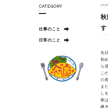
2026
CATEGORY
秋
す
仕事のこと
日常のこと
先
初
ら
こ
の
ま
し
家
継