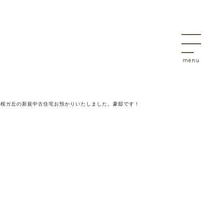
決
物件
市桜ガ丘の新規中古住宅お預かりいたしました。豪邸です！