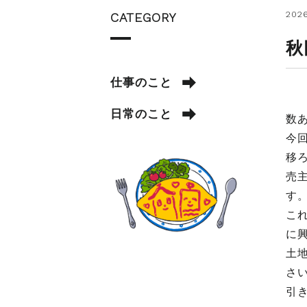
2026
CATEGORY
秋
仕事のこと
日常のこと
数
今
移
売
す
こ
に
土
さ
引