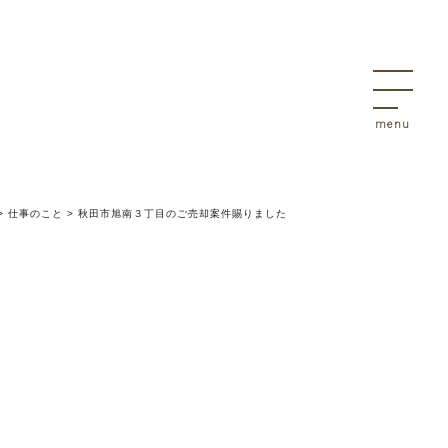
決
物件
>
仕事のこと
>
秋田市旭南３丁目のご売却案件賜りました