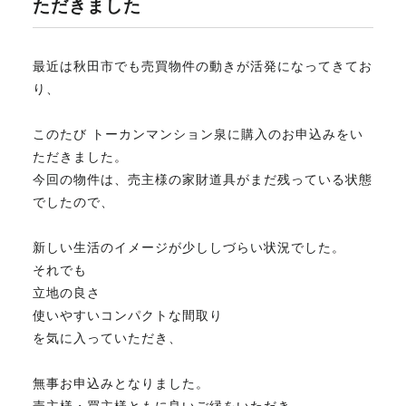
ただきました
不動産のお悩み解決
最近は秋田市でも売買物件の動きが活発になってきてお
り、
マスターおすすめ物件
このたび トーカンマンション泉に購入のお申込みをい
ただきました。
会社概要
今回の物件は、売主様の家財道具がまだ残っている状態
でしたので、
スタッフ紹介
新しい生活のイメージが少ししづらい状況でした。
それでも
立地の良さ
マスターのブログ
使いやすいコンパクトな間取り
を気に入っていただき、
無事お申込みとなりました。
018-853-5780