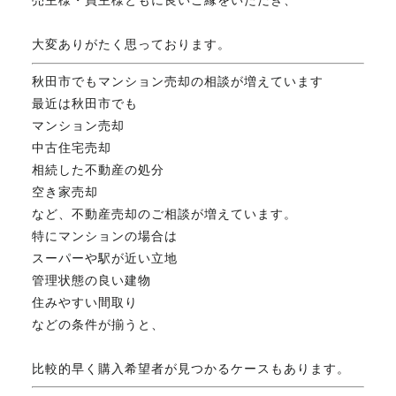
売主様・買主様ともに良いご縁をいただき、
FAX. 018-853-5781
大変ありがたく思っております。
開催日：平日9:30－17:30／
秋田市でもマンション売却の相談が増えています
土曜10:00－15:00（要予約）
定休日：第2第4土曜日および日曜祝祭日
最近は秋田市でも
マンション売却
中古住宅売却
相続した不動産の処分
無料相談、お問い合わせはこちら
空き家売却
など、不動産売却のご相談が増えています。
特にマンションの場合は
スーパーや駅が近い立地
管理状態の良い建物
住みやすい間取り
などの条件が揃うと、
比較的早く購入希望者が見つかるケースもあります。