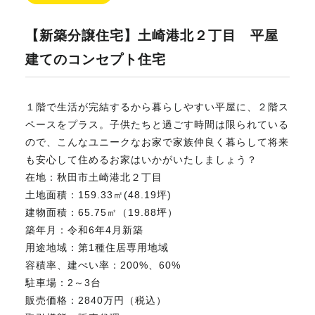
不動産のお悩み解決
【新築分譲住宅】土崎港北２丁目 平屋
建てのコンセプト住宅
マスターおすすめ物件
１階で生活が完結するから暮らしやすい平屋に、２階ス
ペースをプラス。子供たちと過ごす時間は限られている
会社概要
ので、こんなユニークなお家で家族仲良く暮らして将来
も安心して住めるお家はいかがいたしましょう？
在地：秋田市土崎港北２丁目
スタッフ紹介
土地面積：159.33㎡(48.19坪)
建物面積：65.75㎡（19.88坪）
築年月：令和6年4月新築
マスターのブログ
用途地域：第1種住居専用地域
容積率、建ぺい率：200%、60%
駐車場：2～3台
販売価格：2840万円（税込）
018-853-5780