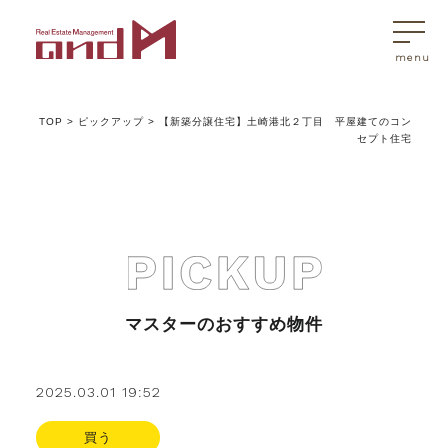
TOP
>
ピックアップ
>
【新築分譲住宅】土崎港北２丁目 平屋建てのコン
トップページ
セプト住宅
マスターはこんなことを考えています
アンドエムが選ばれる理由
マスターのおすすめ物件
不動産売買
2025.03.01 19:52
不動産売買Q&A
買う