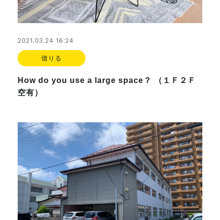
2021.03.24 16:24
借りる
How do you use a large space？ （１Ｆ２Ｆ
空有）