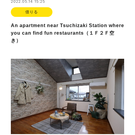
2022.05.14 15:25
借りる
An apartment near Tsuchizaki Station where
you can find fun restaurants（１Ｆ２Ｆ空
き）