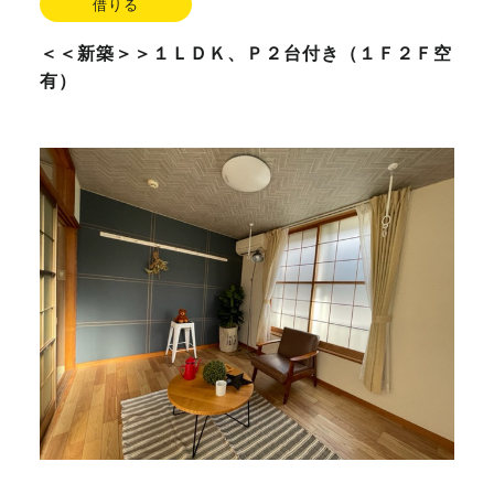
借りる
＜＜新築＞＞１ＬＤＫ、Ｐ２台付き（１Ｆ２Ｆ空
有）