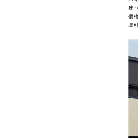
建ぺ
価格
取