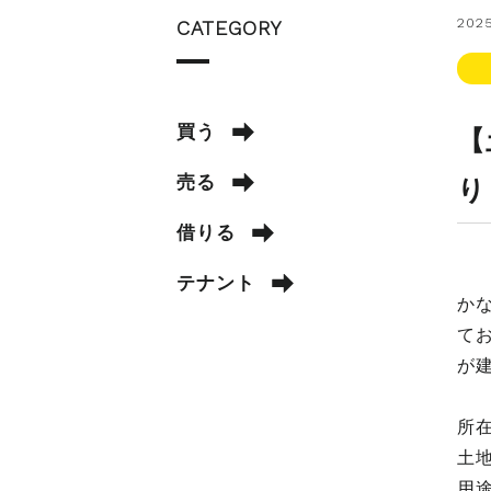
2025
CATEGORY
買う
【
売る
り
借りる
テナント
か
て
が
所
土地
用