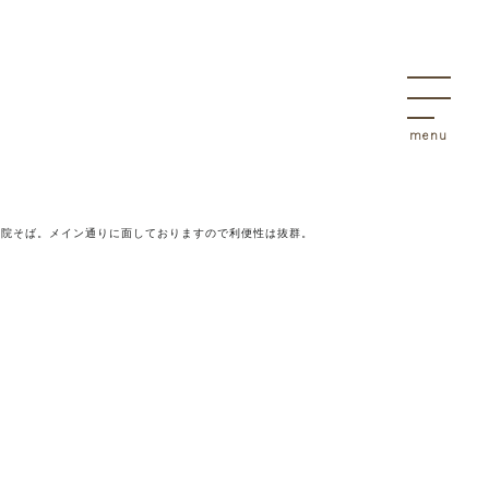
決
物件
病院そば。メイン通りに面しておりますので利便性は抜群。