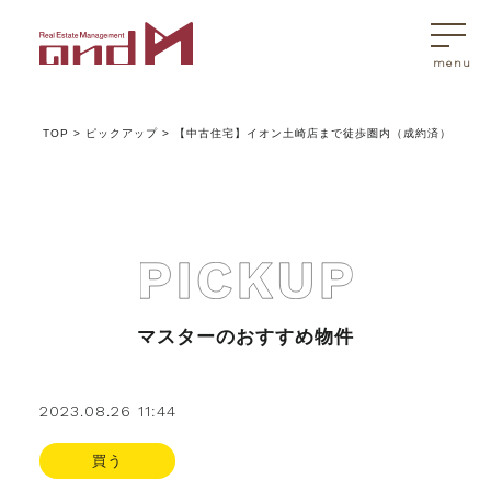
TOP
>
ピックアップ
>
【中古住宅】イオン土崎店まで徒歩圏内（成約済）
トップページ
マスターはこんなことを考えています
アンドエムが選ばれる理由
マスターのおすすめ物件
不動産売買
2023.08.26 11:44
不動産売買Q&A
買う