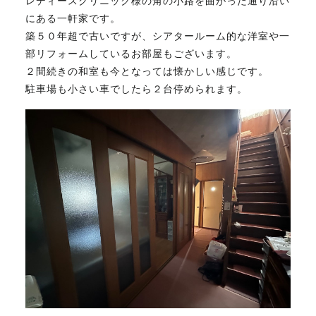
レディースクリニック様の角の小路を曲がった通り沿い
にある一軒家です。
FAX. 018-853-5781
築５０年超で古いですが、シアタールーム的な洋室や一
開催日：平日9:30－17:30／
部リフォームしているお部屋もございます。
土曜10:00－15:00（要予約）
２間続きの和室も今となっては懐かしい感じです。
定休日：第2第4土曜日および日曜祝祭日
駐車場も小さい車でしたら２台停められます。
無料相談、お問い合わせはこちら