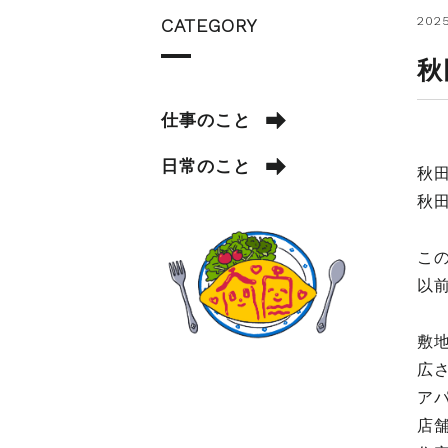
2025
CATEGORY
秋
仕事のこと
日常のこと
秋
秋
こ
以
敷
広
ア
店