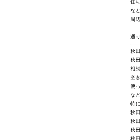
住
な
周
通
秋
秋
相
空
使
な
特
秋
秋
秋
秋