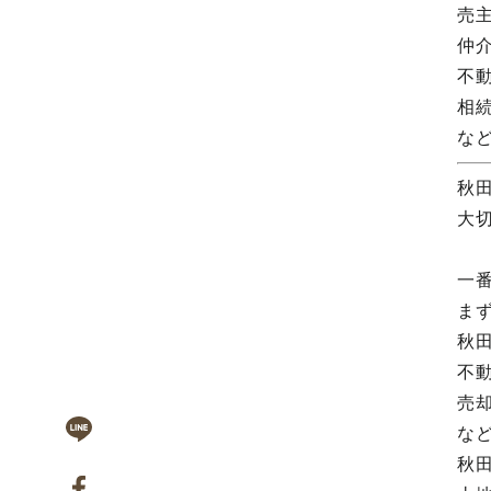
売
仲
不
相
な
秋
大
一
ま
秋
不
売
な
秋