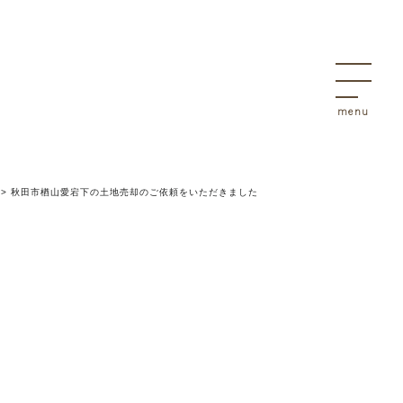
決
物件
>
秋田市楢山愛宕下の土地売却のご依頼をいただきました