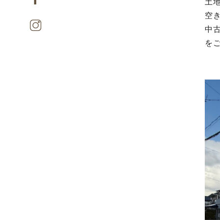
土
空
中
を