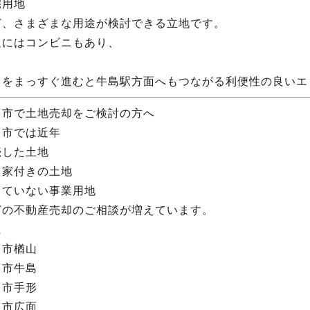
宅用地
ど、さまざまな用途が検討できる立地です。
辺にはコンビニもあり、
りをまっすぐ進むと牛島駅方面へもつながる利便性の良いエ
田市で土地売却をご検討の方へ
田市では近年
続した土地
き家付きの土地
っていない事業用地
どの不動産売却のご相談が増えています。
に
田市楢山
田市牛島
田市手形
田市広面