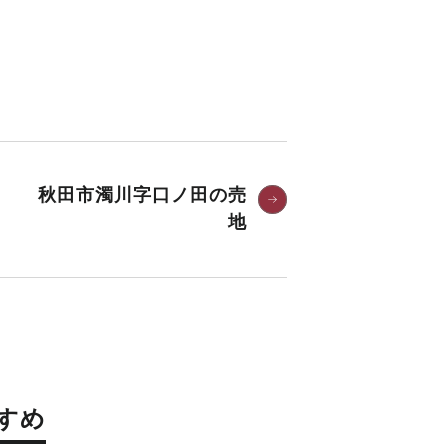
秋田市濁川字口ノ田の売
地
すめ