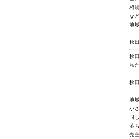
相
な
地
秋
秋
私
秋
地
小
同
落
売