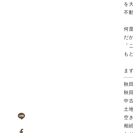
を
不
何
だ
「
も
ま
秋
秋
中
土
空
相