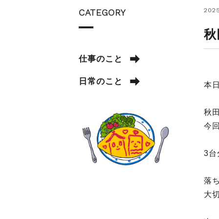
2025
CATEGORY
秋
仕事のこと
日常のこと
本
秋
今
3
落
大