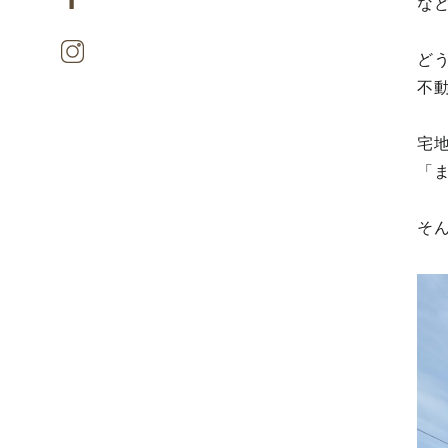
な
ど
不
宅
「
そ