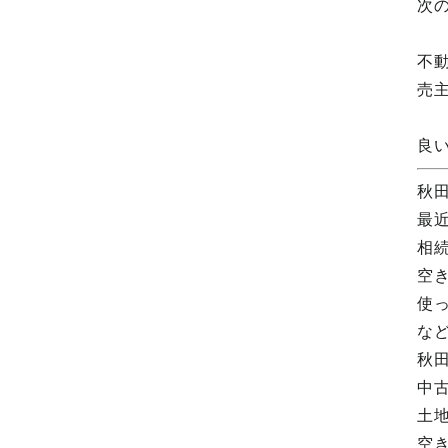
次
不
売
良
秋
最
相
空
使
な
秋
中
土
空