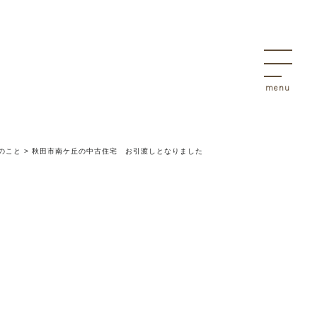
決
物件
のこと
>
秋田市南ケ丘の中古住宅 お引渡しとなりました