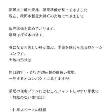
新屋大川町の売地、販売準備が整ってきました
不動産のお悩み解決
現在、秋田市新屋大川町の売地につきまして
販売準備を進めております。
マスターおすすめ物件
場所は桜並木の近く。
会社概要
春になると美しい桜が並ぶ、季節を感じられるロケーシ
ョンです。
土地の形状は
スタッフ紹介
間口約9m・奥行き20m超の細長い敷地。
一見するとコンパクトに見えますが、
マスターのブログ
最近の住宅プランにはむしろフィットしやすい形状で
・無駄のない住宅設計
018-853-5780
・駐車スペースの確保