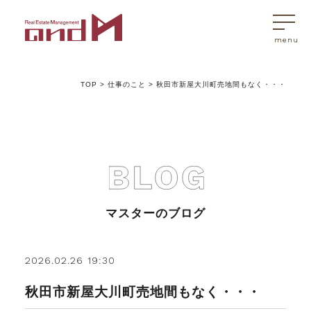
TOP
>
仕事のこと
>
秋田市新屋大川町売地間もなく・・・
トップページ
マスターはこんなことを考えています
アンドエムが選ばれる理由
マスターのブログ
不動産売買
2026.02.26 19:30
秋田市新屋大川町売地間もなく・・・
不動産売買Q&A