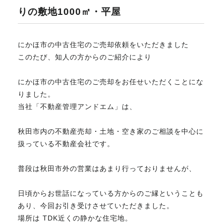
りの敷地1000㎡・平屋
不動産のお悩み解決
にかほ市の中古住宅のご売却依頼をいただきました
このたび、知人の方からのご紹介により
マスターおすすめ物件
にかほ市の中古住宅のご売却をお任せいただくことにな
会社概要
りました。
当社「不動産管理アンドエム」は、
スタッフ紹介
秋田市内の不動産売却・土地・空き家のご相談を中心に
扱っている不動産会社です。
マスターのブログ
普段は秋田市外の営業はあまり行っておりませんが、
日頃からお世話になっている方からのご縁ということも
あり、今回お引き受けさせていただきました。
018-853-5780
場所は TDK近くの静かな住宅地。