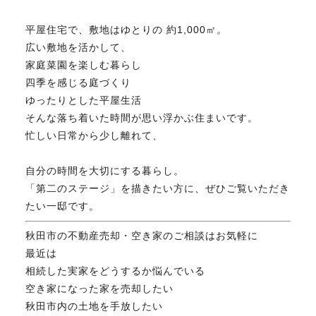
FAX. 018-853-5781
平屋住宅で、敷地はゆとりの 約1,000㎡。
広い敷地を活かして、
開催日：平日9:30－17:30／
土曜10:00－15:00（要予約）
家庭菜園を楽しむ暮らし
定休日：第2第4土曜日および日曜祝祭日
四季を感じる庭づくり
ゆったりとした平屋生活
そんな落ち着いた時間が思い浮かぶ住まいです。
忙しい日常から少し離れて、
無料相談、お問い合わせはこちら
自分の時間を大切にする暮らし。
「第二のステージ」を描きたい方に、ぜひご覧いただき
たい一邸です。
秋田市の不動産売却・空き家のご相談はお気軽に
最近は
相続した実家をどうするか悩んでいる
空き家になった家を売却したい
秋田市内の土地を手放したい