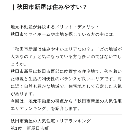
｜秋田市新屋は住みやすい？
不動産のお悩み解決
地元不動産が解説するメリット・デメリット
秋田市でマイホームや土地を探している方の中には、
マスターおすすめ物件
「秋田市新屋は住みやすいエリアなの？」「どの地域が
会社概要
人気なの？」と気になっている方も多いのではないでし
ょうか。
秋田市新屋は秋田市西部に位置する住宅地で、落ち着い
スタッフ紹介
た環境と生活の利便性のバランスが良いエリアです。海
に近く自然も豊かな地域で、住宅地として安定した人気
があります。
マスターのブログ
今回は、地元不動産の視点から「秋田市新屋の人気住宅
エリアランキング」を紹介します。
秋田市新屋の人気住宅エリアランキング
第1位 新屋日吉町
018-853-5780