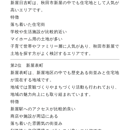
新屋日吉町は、秋田市新屋の中でも住宅地として人気が
FAX. 018-853-5781
高いエリアです。
特徴
開催日：平日9:30－17:30／
落ち着いた住宅街
土曜10:00－15:00（要予約）
学校や生活施設が比較的近い
定休日：第2第4土曜日および日曜祝祭日
マイホーム用の土地が多い
子育て世帯やファミリー層に人気があり、秋田市新屋で
土地を探す方がよく検討するエリアです。
無料相談、お問い合わせはこちら
第2位 新屋表町
新屋表町は、新屋地区の中でも歴史ある街並みと住宅地
が混在する地域です。
地域では景観づくりやまちづくり活動も行われており、
地域の魅力向上にも取り組まれています。
特徴
新屋駅へのアクセスが比較的良い
商店や施設が周辺にある
落ち着いた雰囲気の街並み