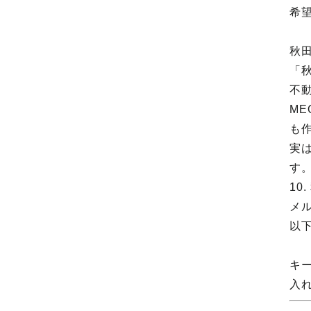
希
秋
「秋
不
M
も
実
す。
1
メ
以下
キ
入