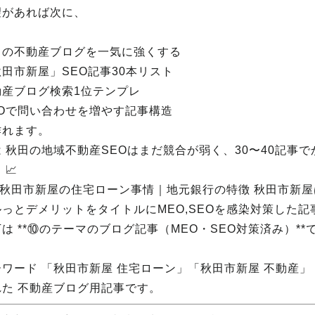
望があれば次に、
田の不動産ブログを一気に強くする
田市新屋」SEO記事30本リスト
動産ブログ検索1位テンプレ
EOで問い合わせを増やす記事構造
作れます。
は 秋田の地域不動産SEOはまだ競合が弱く、30〜40記事
 📈
0. 秋田市新屋の住宅ローン事情｜地元銀行の特徴 秋田市新
ルっとデメリットをタイトルにMEO,SEOを感染対策した
は **⑩のテーマのブログ記事（MEO・SEO対策済み）**
ーワード 「秋田市新屋 住宅ローン」「秋田市新屋 不動産」
れた 不動産ブログ用記事です。