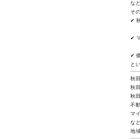
な
そ
✔
✔
✔
と
秋
秋
秋
不
マ
な
地