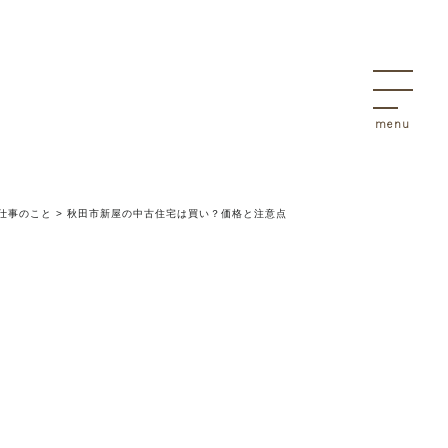
決
物件
仕事のこと
>
秋田市新屋の中古住宅は買い？価格と注意点