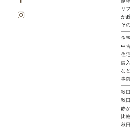
修
リ
が
そ
住
中
住
借
な
事
秋
秋
静
比
秋