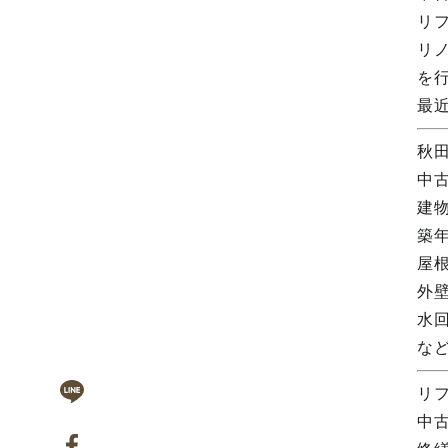
リ
リ
を
最
秋
中
建
築
屋
外
水
な
リ
中