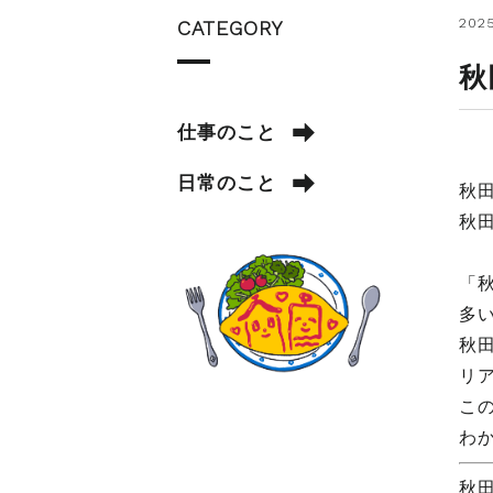
2025
CATEGORY
秋
仕事のこと
日常のこと
秋
秋
「
多
秋
リ
こ
わ
秋