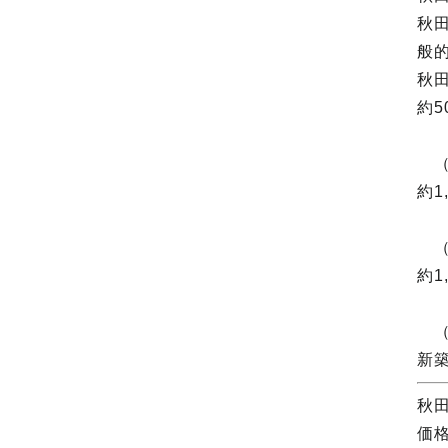
秋
般
秋
約5
（
約1
（
約1
（
新
秋
価