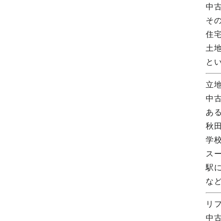
中
そ
住
土
と
立
中
あ
秋
学
ス
駅
な
リ
中