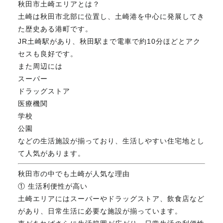
秋田市土崎エリアとは？
FAX. 018-853-5781
土崎は秋田市北部に位置し、土崎港を中心に発展してき
た歴史ある港町です。
開催日：平日9:30－17:30／
JR土崎駅があり、秋田駅まで電車で約10分ほどとアク
土曜10:00－15:00（要予約）
セスも良好です。
定休日：第2第4土曜日および日曜祝祭日
また周辺には
スーパー
ドラッグストア
無料相談、お問い合わせはこちら
医療機関
学校
公園
などの生活施設が揃っており、生活しやすい住宅地とし
て人気があります。
秋田市の中でも土崎が人気な理由
① 生活利便性が高い
土崎エリアにはスーパーやドラッグストア、飲食店など
があり、日常生活に必要な施設が揃っています。