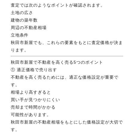
査定では次のようなポイントが確認されます。
FAX. 018-853-5781
土地の広さ
建物の築年数
開催日：平日9:30－17:30／
周辺の不動産相場
土曜10:00－15:00（要予約）
定休日：第2第4土曜日および日曜祝祭日
立地条件
秋田市新屋でも、これらの要素をもとに査定価格が決ま
ります。
無料相談、お問い合わせはこちら
秋田市新屋で不動産を高く売る5つのポイント
① 適正価格で売り出す
不動産を高く売るためには、適正な価格設定が重要で
す。
相場より高すぎると
買い手が見つかりにくい
売却まで時間がかかる
可能性があります。
秋田市新屋の不動産相場をもとにした価格設定が大切で
す。