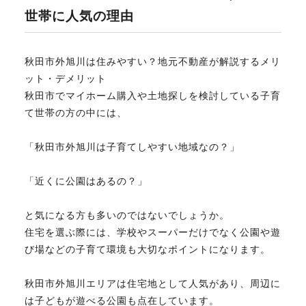
世帯に人気の理由
不動産のお悩み解決
秋田市外旭川は住みやすい？地元不動産が解説するメリ
ット・デメリット
マスターおすすめ物件
秋田市でマイホーム購入や土地探しを検討している子育
て世帯の方の中には、
会社概要
「秋田市外旭川は子育てしやすい地域なの？」
スタッフ紹介
「近くに公園はあるの？」
と気になる方も多いのではないでしょうか。
マスターのブログ
住宅を選ぶ際には、学校やスーパーだけでなく公園や遊
び場などの子育て環境も大切なポイントになります。
秋田市外旭川エリアは住宅地として人気があり、周辺に
018-853-5780
は子どもが遊べる公園も点在しています。