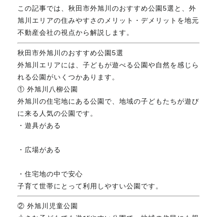
この記事では、秋田市外旭川のおすすめ公園5選と、外
FAX. 018-853-5781
旭川エリアの住みやすさのメリット・デメリットを地元
不動産会社の視点から解説します。
開催日：平日9:30－17:30／
土曜10:00－15:00（要予約）
秋田市外旭川のおすすめ公園5選
定休日：第2第4土曜日および日曜祝祭日
外旭川エリアには、子どもが遊べる公園や自然を感じら
れる公園がいくつかあります。
① 外旭川八柳公園
無料相談、お問い合わせはこちら
外旭川の住宅地にある公園で、地域の子どもたちが遊び
に来る人気の公園です。
・遊具がある
・広場がある
・住宅地の中で安心
子育て世帯にとって利用しやすい公園です。
② 外旭川児童公園