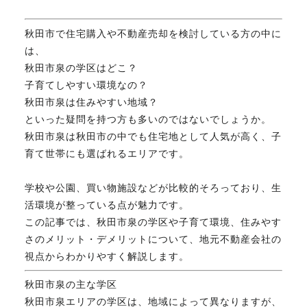
不動産のお悩み解決
秋田市で住宅購入や不動産売却を検討している方の中に
は、
秋田市泉の学区はどこ？
マスターおすすめ物件
子育てしやすい環境なの？
秋田市泉は住みやすい地域？
といった疑問を持つ方も多いのではないでしょうか。
会社概要
秋田市泉は秋田市の中でも住宅地として人気が高く、子
育て世帯にも選ばれるエリアです。
スタッフ紹介
学校や公園、買い物施設などが比較的そろっており、生
活環境が整っている点が魅力です。
この記事では、秋田市泉の学区や子育て環境、住みやす
マスターのブログ
さのメリット・デメリットについて、地元不動産会社の
視点からわかりやすく解説します。
秋田市泉の主な学区
018-853-5780
秋田市泉エリアの学区は、地域によって異なりますが、