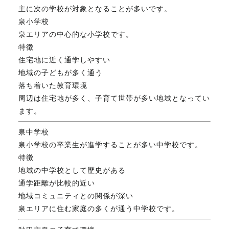
主に次の学校が対象となることが多いです。
FAX. 018-853-5781
泉小学校
泉エリアの中心的な小学校です。
開催日：平日9:30－17:30／
特徴
土曜10:00－15:00（要予約）
定休日：第2第4土曜日および日曜祝祭日
住宅地に近く通学しやすい
地域の子どもが多く通う
落ち着いた教育環境
周辺は住宅地が多く、子育て世帯が多い地域となってい
無料相談、お問い合わせはこちら
ます。
泉中学校
泉小学校の卒業生が進学することが多い中学校です。
特徴
地域の中学校として歴史がある
通学距離が比較的近い
地域コミュニティとの関係が深い
泉エリアに住む家庭の多くが通う中学校です。