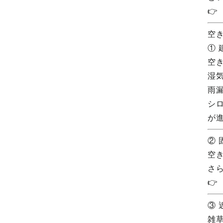

空
①
空
湿
雨
シ
が
②
空
さ

③
雑