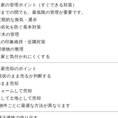
き家の管理ポイント（すぐできる対策）
却までの間でも、最低限の管理が重要です。
定期的な換気・通水
物劣化を防ぐ基本対策
草木の管理
観の印象維持・近隣対策
郵便物の整理
き家と気付かれにくくする
き家売却のポイント
 現状のまま売るか判断する
のまま売却
フォームして売却
体して土地として売却
 物件ごとに最適な方法が異なります
 適正価格で売り出す