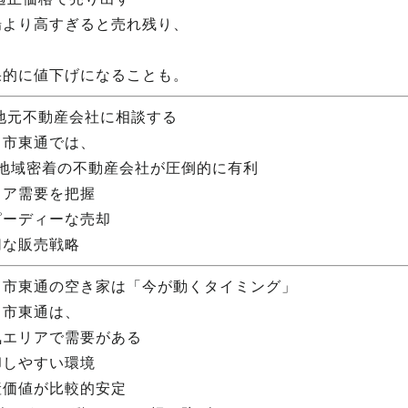
場より高すぎると売れ残り、
果的に値下げになることも。
 地元不動産会社に相談する
田市東通では、
 地域密着の不動産会社が圧倒的に有利
リア需要を把握
ピーディーな売却
切な販売戦略
田市東通の空き家は「今が動くタイミング」
田市東通は、
気エリアで需要がある
却しやすい環境
産価値が比較的安定