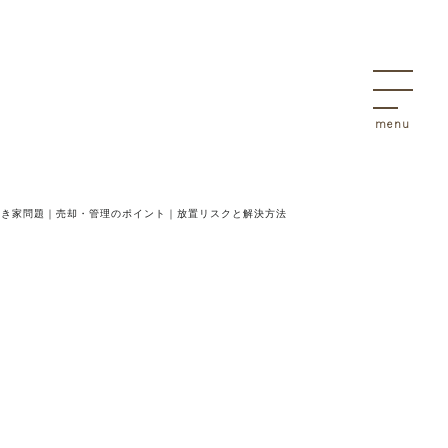
決
物件
空き家問題｜売却・管理のポイント｜放置リスクと解決方法