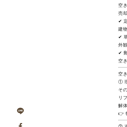
空
売
✔ 
建
✔ 
外
✔ 
空
空
①
そ
リ
解

②