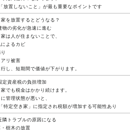
 「放置しないこと」が最も重要なポイントです
き家を放置するとどうなる？
 建物の劣化が急速に進む
き家は人が住まないことで、
気によるカビ
漏り
ロアリ被害
進行し、短期間で価値が下がります。
 固定資産税の負担増加
き家でも税金はかかり続けます。
らに管理状態が悪いと、
 「特定空き家」に指定され税額が増加する可能性あり
 近隣トラブルの原因になる
草・樹木の放置