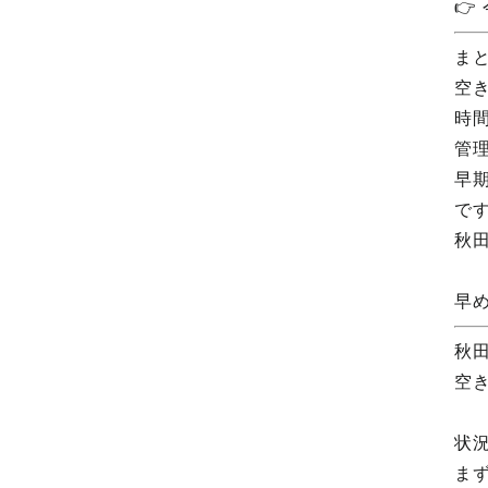

ま
空
時
管
早
で
秋
早
秋
空
状
ま