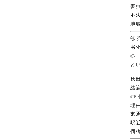
害
不
地
④
劣
👉
と
秋
結

理
東
駅
価