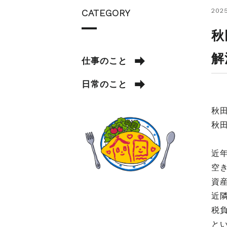
2025
CATEGORY
秋
解
仕事のこと
日常のこと
秋
秋
近
空
資
近
税
と