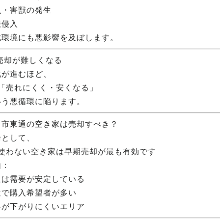
虫・害獣の発生
法侵入
域環境にも悪影響を及ぼします。
 売却が難しくなる
化が進むほど、
 「売れにくく・安くなる」
いう悪循環に陥ります。
田市東通の空き家は売却すべき？
論として、
 使わない空き家は早期売却が最も有効です
由：
通は需要が安定している
近で購入希望者が多い
格が下がりにくいエリア