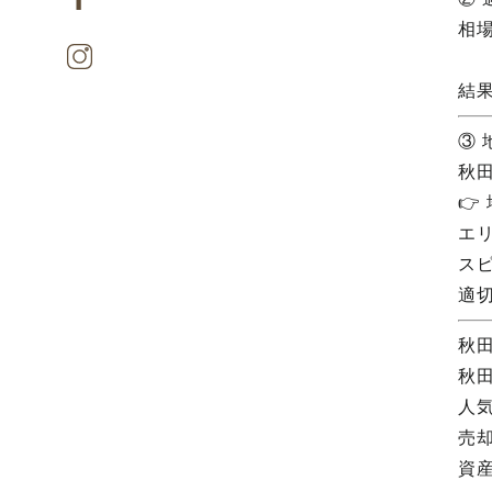
相
結
③
秋

エ
ス
適
秋
秋
人
売
資