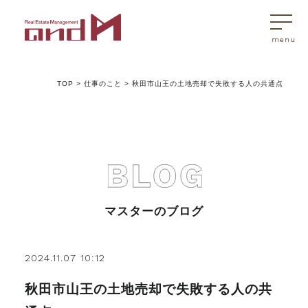
TOP
>
仕事のこと
>
秋田市山王の土地売却で失敗する人の共通点
トップページ
マスターはこんなことを考えています
アンドエムが選ばれる理由
マスターのブログ
不動産売買
2024.11.07 10:12
秋田市山王の土地売却で失敗する人の共
不動産売買Q&A