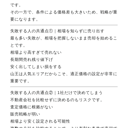
です。
FAX. 018-853-5781
その一方で、条件による価格差も大きいため、戦略が重
要になります。
開催日：平日9:30－17:30／
土曜10:00－15:00（要予約）
失敗する人の共通点①｜相場を知らずに売り出す
定休日：第2第4土曜日および日曜祝祭日
最も多い失敗が、相場を把握しないまま売却を始めるこ
とです。
相場より高すぎて売れない
無料相談、お問い合わせはこちら
長期間売れ残り値下げ
安く出してしまい損をする
山王は人気エリアだからこそ、適正価格の設定が非常に
重要です。
失敗する人の共通点②｜1社だけで決めてしまう
不動産会社を比較せずに決めるのもリスクです。
査定価格に根拠がない
販売戦略が弱い
相場より安く設定される可能性