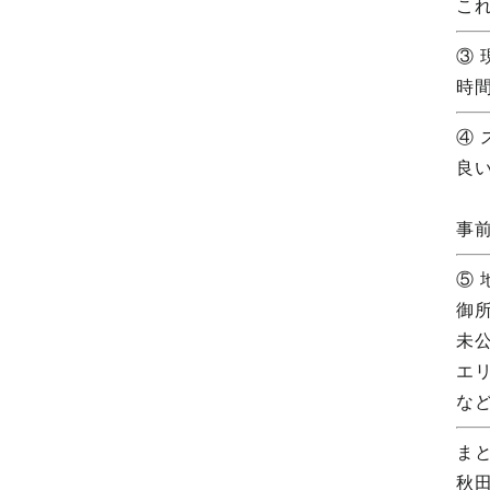
こ
③
時
④
良
事
⑤
御
未
エ
な
ま
秋