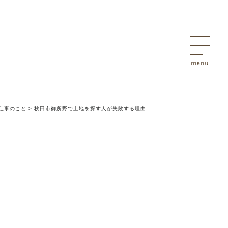
決
物件
仕事のこと
>
秋田市御所野で土地を探す人が失敗する理由