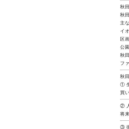
秋
秋
主
イ
区
公
秋
フ
秋
①
買
②
将
③