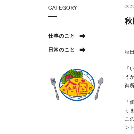
2025
CATEGORY
秋
仕事のこと
日常のこと
秋
「
う
御
「
り
こ
ン