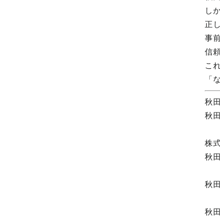
し
正
事
信
こ
「
秋
秋
株
秋
秋
秋