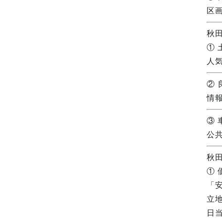
区
秋
①
人
②
情
③ 
公
秋
①
「
立
日