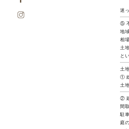
迷
⑤
地
相
土
と
土
①
土
②
間
駐
庭