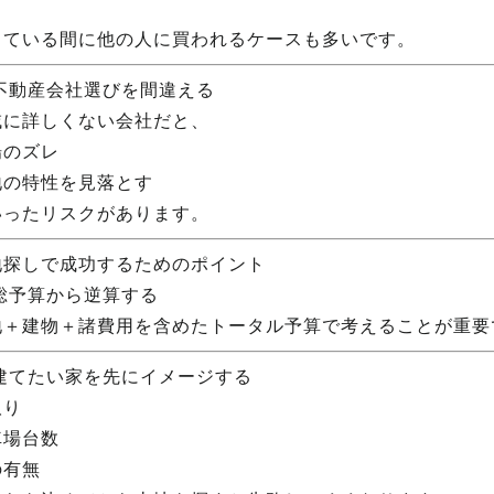
っている間に他の人に買われるケースも多いです。
 不動産会社選びを間違える
域に詳しくない会社だと、
場のズレ
地の特性を見落とす
いったリスクがあります。
地探しで成功するためのポイント
 総予算から逆算する
地＋建物＋諸費用を含めたトータル予算で考えることが重要
 建てたい家を先にイメージする
取り
車場台数
の有無