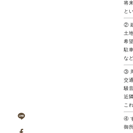
将
と
②
土
希
駐
な
③
交
騒
近
こ
④
御