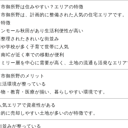
田市御所野は住みやすい？エリアの特徴
田市御所野は、計画的に整備された人気の住宅エリアです。
な特徴
オンモール秋田があり生活利便性が高い
画整理されたきれいな街並み
園や学校が多く子育て世帯に人気
田南ICが近く車での移動が便利
ァミリー層を中心に需要が高く、土地の流通も活発なエリア
田市御所野のメリット
 生活環境が整っている
い物・教育・医療が揃い、暮らしやすい環境です。
 人気エリアで資産性がある
来的に売却しやすい土地が多いのが特徴です。
 街並みが整っている