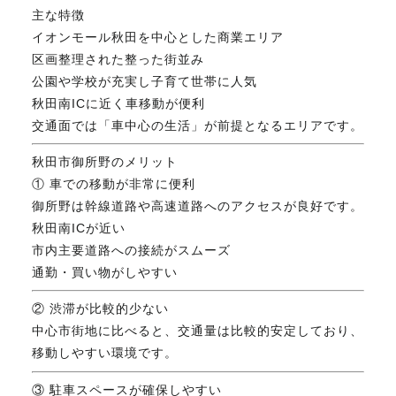
主な特徴
FAX. 018-853-5781
イオンモール秋田を中心とした商業エリア
区画整理された整った街並み
開催日：平日9:30－17:30／
公園や学校が充実し子育て世帯に人気
土曜10:00－15:00（要予約）
定休日：第2第4土曜日および日曜祝祭日
秋田南ICに近く車移動が便利
交通面では「車中心の生活」が前提となるエリアです。
秋田市御所野のメリット
無料相談、お問い合わせはこちら
① 車での移動が非常に便利
御所野は幹線道路や高速道路へのアクセスが良好です。
秋田南ICが近い
市内主要道路への接続がスムーズ
通勤・買い物がしやすい
② 渋滞が比較的少ない
中心市街地に比べると、交通量は比較的安定しており、
移動しやすい環境です。
③ 駐車スペースが確保しやすい