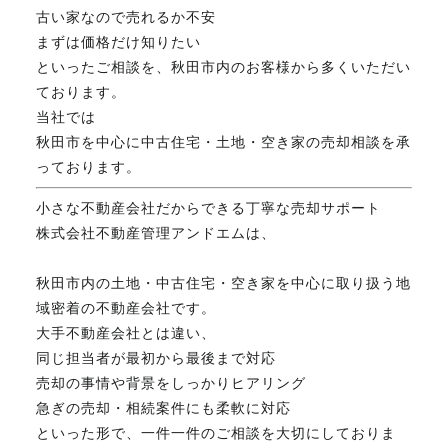
古い家なので売れるか不安
FAX. 018-853-5781
まずは価格だけ知りたい
といったご相談を、秋田市内のお客様から多くいただい
開催日：平日9:30－17:30／
ております。
土曜10:00－15:00（要予約）
定休日：第2第4土曜日および日曜祝祭日
当社では
秋田市を中心に中古住宅・土地・空き家の売却相談を承
っております。
無料相談、お問い合わせはこちら
小さな不動産会社だからできる丁寧な売却サポート
株式会社不動産管理アンドエムは、
秋田市内の土地・中古住宅・空き家を中心に取り扱う地
域密着の不動産会社です。
大手不動産会社とは違い、
同じ担当者が最初から最後まで対応
売却の事情や背景をしっかりヒアリング
急ぎの売却・相続案件にも柔軟に対応
といった形で、一件一件のご相談を大切にしておりま